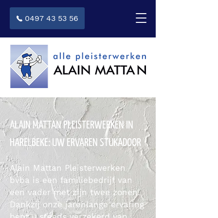
0497 43 53 56
ALAIN MATTAN PLEISTERWERKEN IN
HARELBEKE: UW ERVAREN STUKADOOR
Alain Mattan Pleisterwerken
bvba is een familiebedrijf van
een vader met zijn twee zonen.
Dankzij onze jarenlange ervaring
bent u steeds verzekerd van